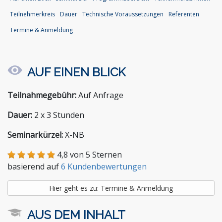
Stiftungen und Non-Profit Organisationen
Teilnehmerkreis
Dauer
Technische Voraussetzungen
Referenten
Zoll und Außenhandel
Termine & Anmeldung
AUF EINEN BLICK
Teilnahmegebühr:
Auf Anfrage
Dauer:
2 x 3 Stunden
Seminarkürzel:
X-NB
4,8 von 5 Sternen
basierend auf
6 Kundenbewertungen
Hier geht es zu: Termine & Anmeldung
AUS DEM INHALT