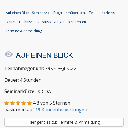
Stiftungen und Non-Profit Organisationen
Zoll und Außenhandel
Auf einen Blick
Seminarziel
Programmübersicht
Teilnehmerkreis
Dauer
Technische Voraussetzungen
Referenten
Termine & Anmeldung
AUF EINEN BLICK
Teilnahmegebühr:
395 €
zzgl. MwSt.
Dauer:
4 Stunden
Seminarkürzel:
X-COA
4,8 von 5 Sternen
basierend auf
19 Kundenbewertungen
Hier geht es zu: Termine & Anmeldung